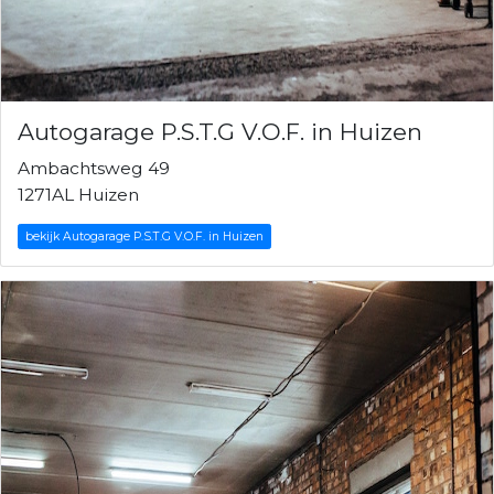
Autogarage P.S.T.G V.O.F. in Huizen
Ambachtsweg 49
1271AL Huizen
bekijk Autogarage P.S.T.G V.O.F. in Huizen