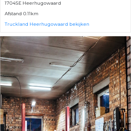
1704SE Heerhugowaard
Afstand 0.11km
Truckland Heerhugowaard bekijken