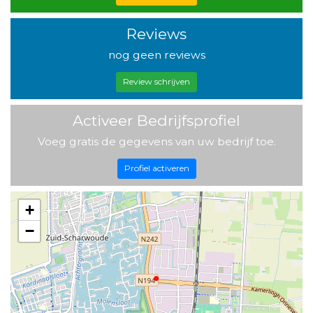
Reviews
nog geen reviews
Review schrijven
Activeer Bedrijfsprofiel
Voeg gratis de gegevens van uw bedrijf toe.
Profiel activeren
+
−