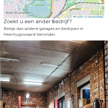
Leaflet
|
©
OpenStreetMap
Zoekt u een ander bedrijf?
Bekijk dan andere garages en bedrijven in
Heerhugowaard hieronder.