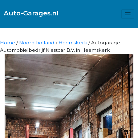
Auto-Garages.nl
Home
/
Noord holland
/
Heemskerk
/ Autogarage
Automobielbedrijf Niestcar B.V. in Heemskerk