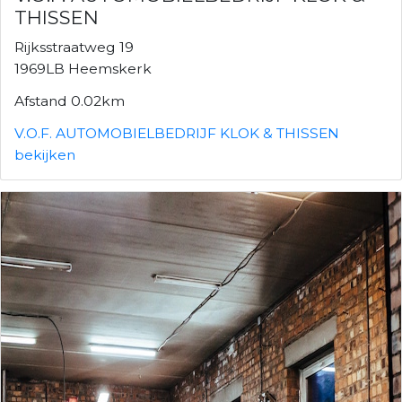
THISSEN
Rijksstraatweg 19
1969LB Heemskerk
Afstand 0.02km
V.O.F. AUTOMOBIELBEDRIJF KLOK & THISSEN
bekijken