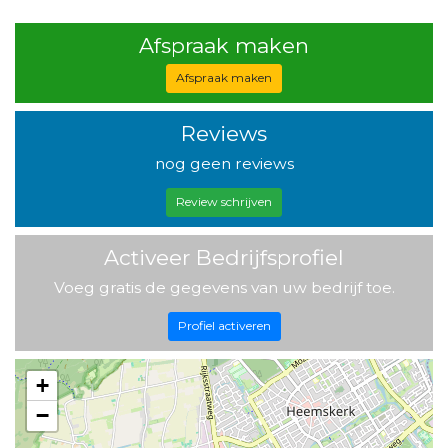
Afspraak maken
Afspraak maken
Reviews
nog geen reviews
Review schrijven
Activeer Bedrijfsprofiel
Voeg gratis de gegevens van uw bedrijf toe.
Profiel activeren
+
−