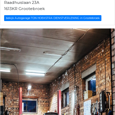
Raadhuislaan 23A
1613KR Grootebroek
bekijk Autogarage TON HOEKSTRA DIENSTVERLENING in Grootebroek