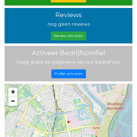
Reviews
nog geen reviews
Review schrijven
Activeer Bedrijfsprofiel
Voeg gratis de gegevens van uw bedrijf toe.
Profiel activeren
+
−