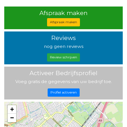
Afspraak maken
Afspraak maken
Reviews
nog geen reviews
Review schrijven
Activeer Bedrijfsprofiel
Voeg gratis de gegevens van uw bedrijf toe.
Profiel activeren
+
−