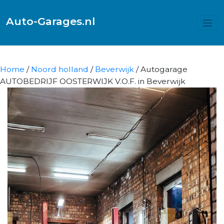
Auto-Garages.nl
Home
/
Noord holland
/
Beverwijk
/ Autogarage
AUTOBEDRIJF OOSTERWIJK V.O.F. in Beverwijk