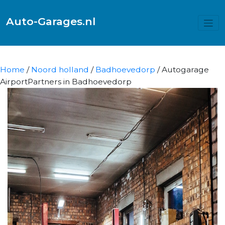
Auto-Garages.nl
Home
/
Noord holland
/
Badhoevedorp
/ Autogarage
AirportPartners in Badhoevedorp