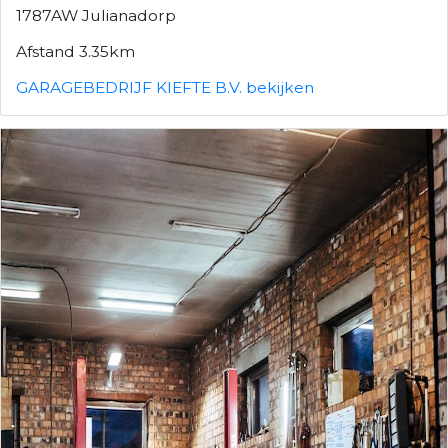
1787AW Julianadorp
Afstand 3.35km
GARAGEBEDRIJF KIEFTE B.V. bekijken