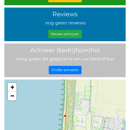
Reviews
nog geen reviews
Review schrijven
Activeer Bedrijfsprofiel
Voeg gratis de gegevens van uw bedrijf toe.
Profiel activeren
+
−