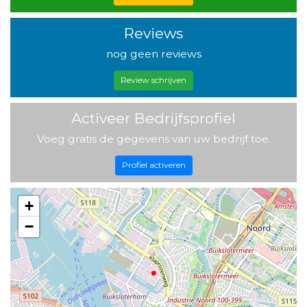
Reviews
nog geen reviews
Review schrijven
Activeer Bedrijfsprofiel
Voeg gratis de gegevens van uw bedrijf toe.
Profiel activeren
+
−