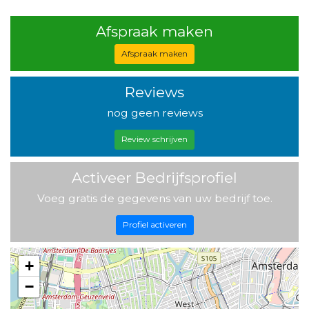
Afspraak maken
Afspraak maken
Reviews
nog geen reviews
Review schrijven
Activeer Bedrijfsprofiel
Voeg gratis de gegevens van uw bedrijf toe.
Profiel activeren
+
−