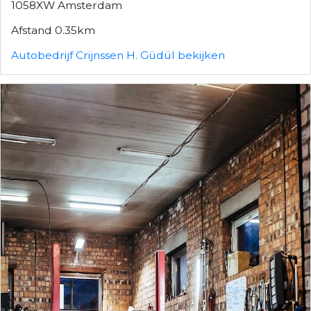
1058XW Amsterdam
Afstand 0.35km
Autobedrijf Crijnssen H. Güdül bekijken