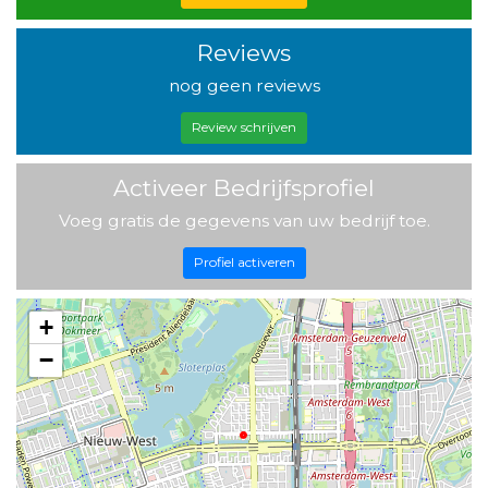
Reviews
nog geen reviews
Review schrijven
Activeer Bedrijfsprofiel
Voeg gratis de gegevens van uw bedrijf toe.
Profiel activeren
+
−