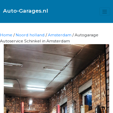
Auto-Garages.nl
Home
/
Noord holland
/
Amsterdam
/ Autogarage
Autoservice Schinkel in Amsterdam