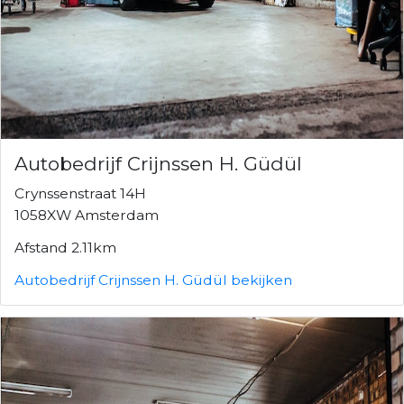
Autobedrijf Crijnssen H. Güdül
Crynssenstraat 14H
1058XW Amsterdam
Afstand 2.11km
Autobedrijf Crijnssen H. Güdül bekijken