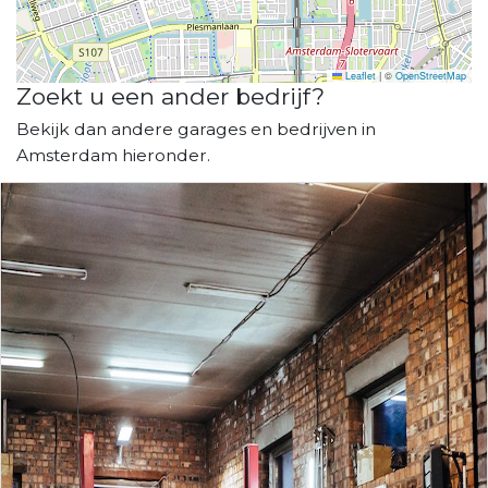
Leaflet
|
©
OpenStreetMap
Zoekt u een ander bedrijf?
Bekijk dan andere garages en bedrijven in
Amsterdam hieronder.