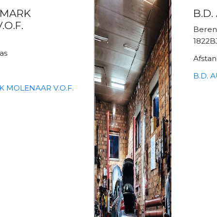
 MARK
B.D.
O.F.
Beren
1822B
as
Afsta
B.D. 
 MOLENAAR V.O.F.