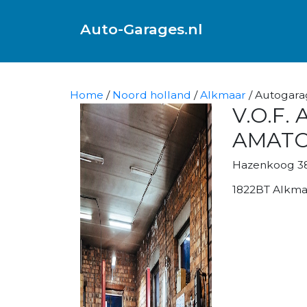
Auto-Garages.nl
Home
/
Noord holland
/
Alkmaar
/ Autogara
V.O.F.
AMAT
Hazenkoog 3
1822BT Alkma