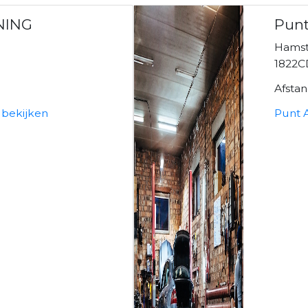
NING
Punt
Hamst
1822C
Afsta
bekijken
Punt 