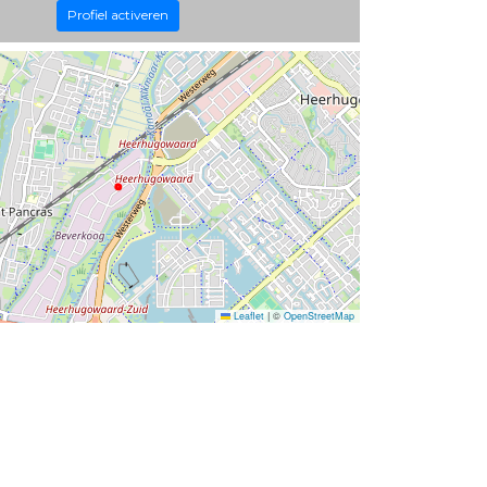
Profiel activeren
Leaflet
|
©
OpenStreetMap