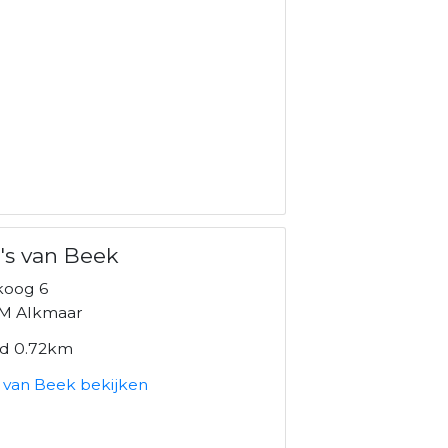
's van Beek
koog 6
M Alkmaar
nd 0.72km
s van Beek bekijken