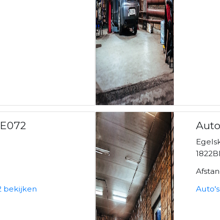
E072
Auto
Egels
1822B
Afsta
 bekijken
Auto'