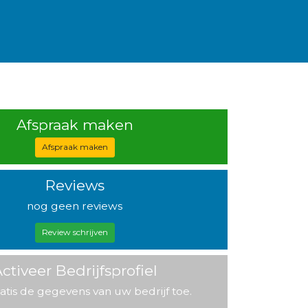
Afspraak maken
Afspraak maken
Reviews
nog geen reviews
Review schrijven
ctiveer Bedrijfsprofiel
atis de gegevens van uw bedrijf toe.