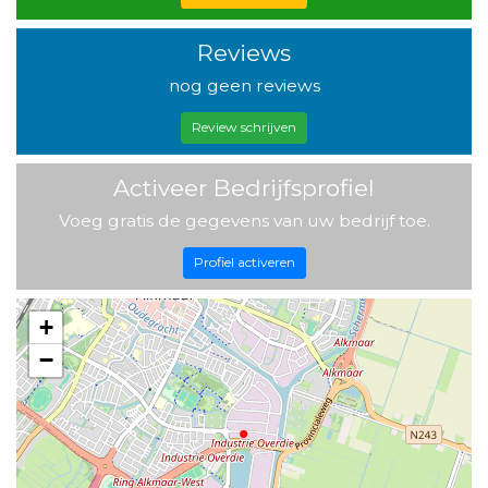
Reviews
nog geen reviews
Review schrijven
Activeer Bedrijfsprofiel
Voeg gratis de gegevens van uw bedrijf toe.
Profiel activeren
+
−