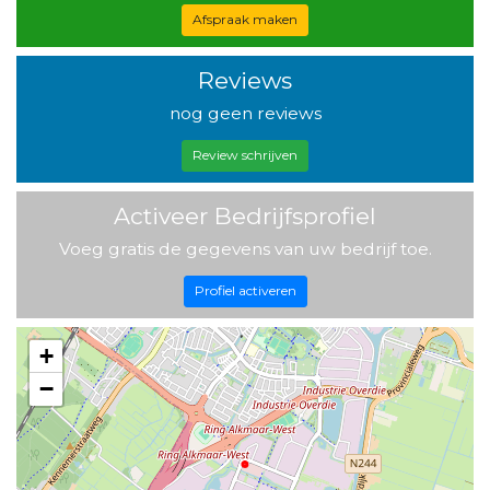
Afspraak maken
Reviews
nog geen reviews
Review schrijven
Activeer Bedrijfsprofiel
Voeg gratis de gegevens van uw bedrijf toe.
Profiel activeren
+
−