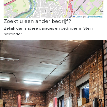
Leaflet
|
©
OpenStreetMap
Zoekt u een ander bedrijf?
Bekijk dan andere garages en bedrijven in Stein
hieronder.