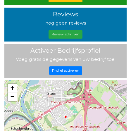
Reviews
nog geen reviews
Review schrijven
Activeer Bedrijfsprofiel
Voeg gratis de gegevens van uw bedrijf toe.
Profiel activeren
+
−