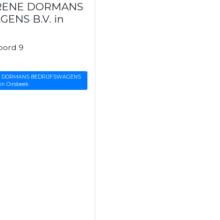
 RENE DORMANS
ENS B.V. in
oord 9
ENE DORMANS BEDRIJFSWAGENS
 in Oirsbeek