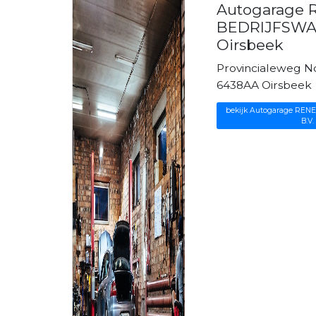
Autogarage
BEDRIJFSWAG
Oirsbeek
Provincialeweg N
6438AA Oirsbeek
bekijk Autogarage R
B.V.