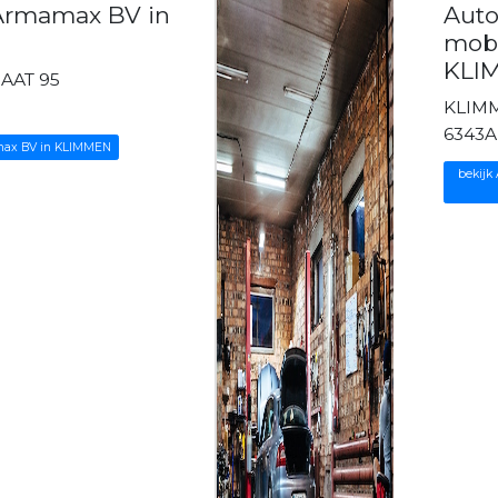
Armamax BV in
Aut
mobi
KLI
AAT 95
N
KLIM
6343
max BV in KLIMMEN
bekijk