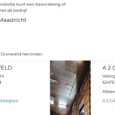
enslotte kunt een beoordeling of
et dit bedrijf.
Maastricht
 Gronsveld hieronder.
VELD
A 2
14
Veili
d
6247E
Afsta
bekijken
A 2 C