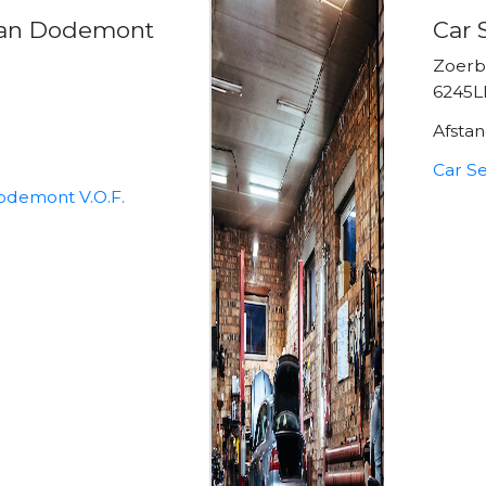
 Jan Dodemont
Car 
Zoer
6245L
Afsta
Car Se
odemont V.O.F.