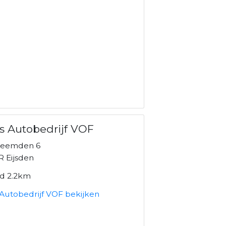
s Autobedrijf VOF
beemden 6
R Eijsden
nd 2.2km
 Autobedrijf VOF bekijken