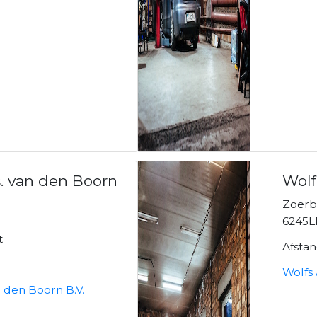
. van den Boorn
Wolf
Zoer
6245L
t
Afsta
Wolfs
 den Boorn B.V.