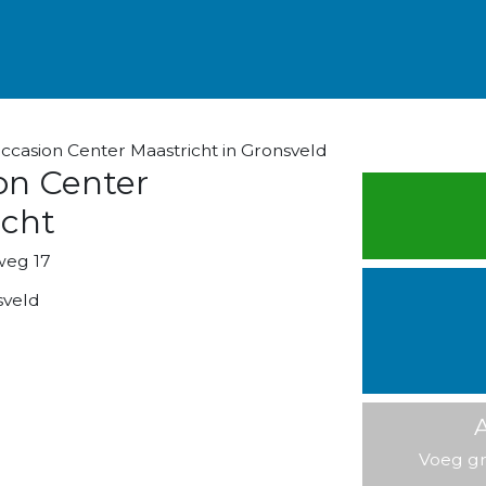
casion Center Maastricht in Gronsveld
on Center
icht
weg 17
sveld
A
Voeg gr