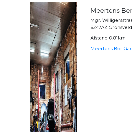
Meertens Be
Mgr. Willigersstra
6247AZ Gronsvel
Afstand 0.81km
Meertens Ber Gar