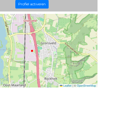
Profiel activeren
Leaflet
|
©
OpenStreetMap