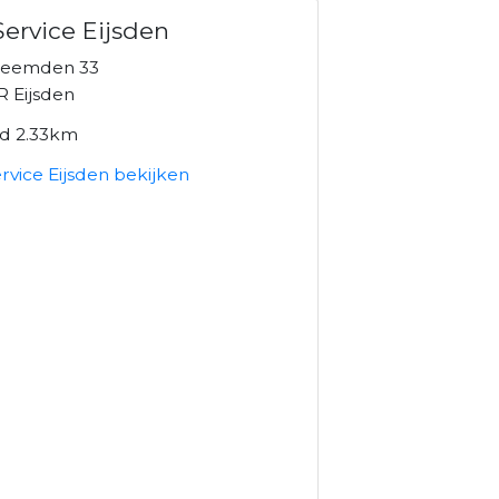
Service Eijsden
beemden 33
R Eijsden
nd 2.33km
rvice Eijsden bekijken