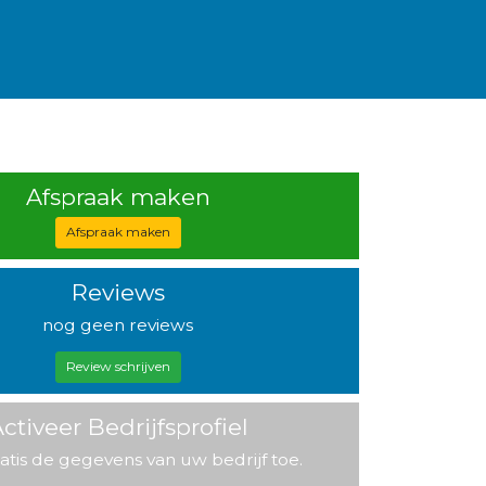
Afspraak maken
Afspraak maken
Reviews
nog geen reviews
Review schrijven
ctiveer Bedrijfsprofiel
atis de gegevens van uw bedrijf toe.