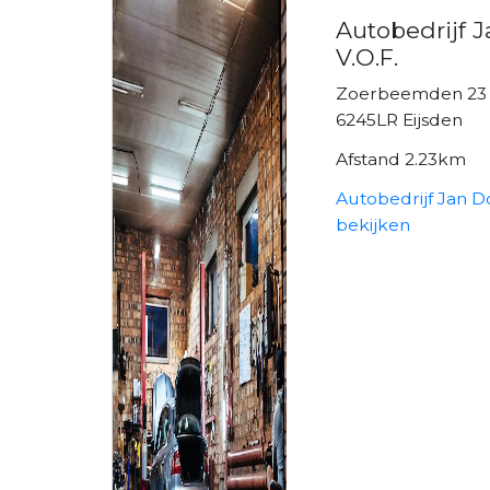
Autobedrijf
V.O.F.
Zoerbeemden 23
6245LR Eijsden
Afstand 2.23km
Autobedrijf Jan D
bekijken