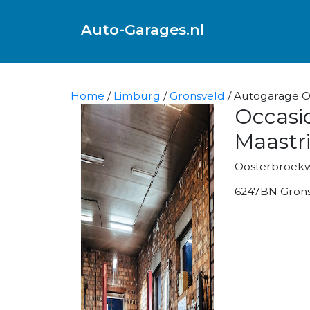
Auto-Garages.nl
Home
/
Limburg
/
Gronsveld
/ Autogarage Oc
Occasi
Maastr
Oosterbroek
6247BN Gron