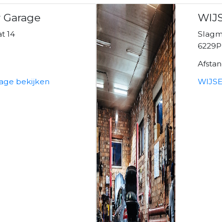
r Garage
WIJ
at 14
Slagm
d
6229P
Afsta
age bekijken
WIJSE