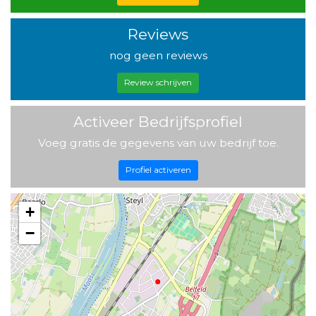
Reviews
nog geen reviews
Review schrijven
Activeer Bedrijfsprofiel
Voeg gratis de gegevens van uw bedrijf toe.
Profiel activeren
+
−