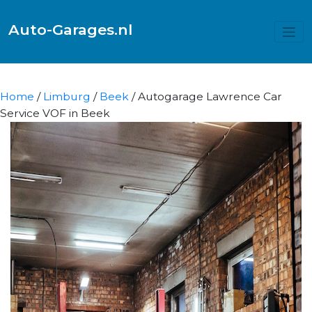
Auto-Garages.nl
Home
/
Limburg
/
Beek
/ Autogarage Lawrence Car
Service VOF in Beek