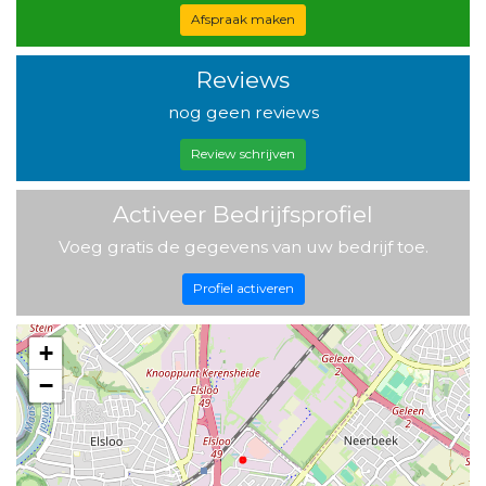
Afspraak maken
Reviews
nog geen reviews
Review schrijven
Activeer Bedrijfsprofiel
Voeg gratis de gegevens van uw bedrijf toe.
Profiel activeren
+
−