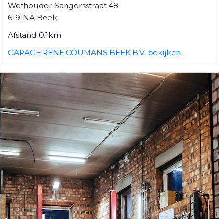
Wethouder Sangersstraat 48
6191NA Beek
Afstand 0.1km
GARAGE RENE COUMANS BEEK B.V. bekijken