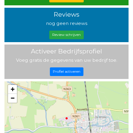
Reviews
nog geen reviews
Review schrijven
Activeer Bedrijfsprofiel
Voeg gratis de gegevens van uw bedrijf toe.
Profiel activeren
+
−