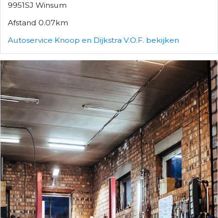
9951SJ Winsum
Afstand 0.07km
Autoservice Knoop en Dijkstra V.O.F. bekijken