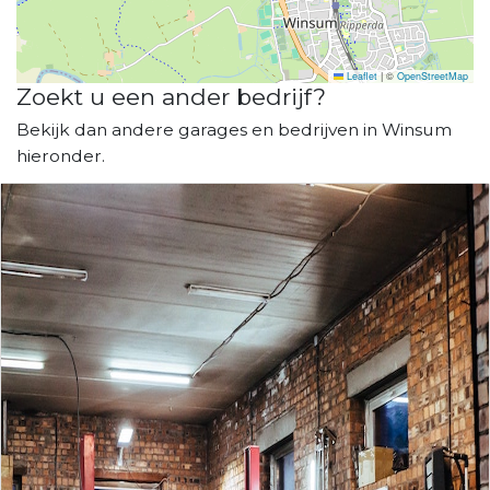
Leaflet
|
©
OpenStreetMap
Zoekt u een ander bedrijf?
Bekijk dan andere garages en bedrijven in Winsum
hieronder.