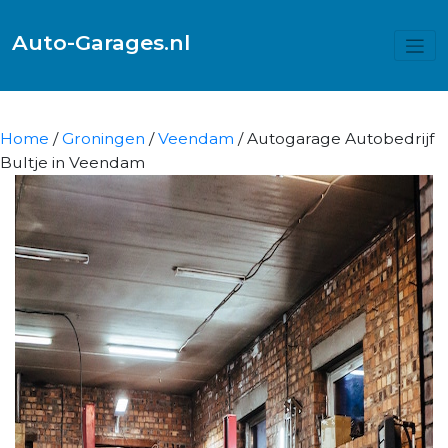
Auto-Garages.nl
Home
/
Groningen
/
Veendam
/ Autogarage Autobedrijf
Bultje in Veendam