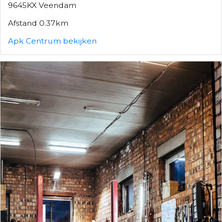
9645KX Veendam
Afstand 0.37km
Apk Centrum bekijken