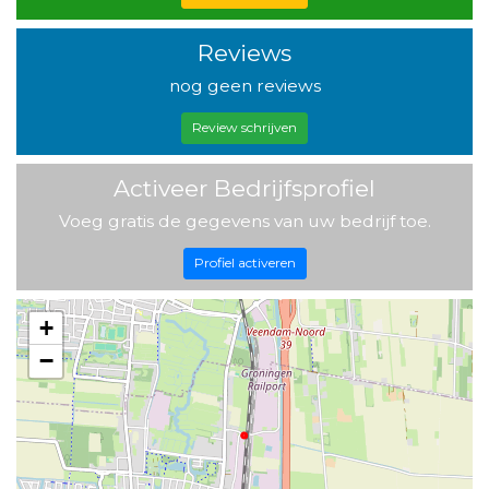
Reviews
nog geen reviews
Review schrijven
Activeer Bedrijfsprofiel
Voeg gratis de gegevens van uw bedrijf toe.
Profiel activeren
+
−