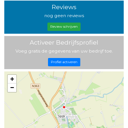
Reviews
nog geen reviews
Review schrijven
Activeer Bedrijfsprofiel
Voeg gratis de gegevens van uw bedrijf toe.
Profiel activeren
+
−