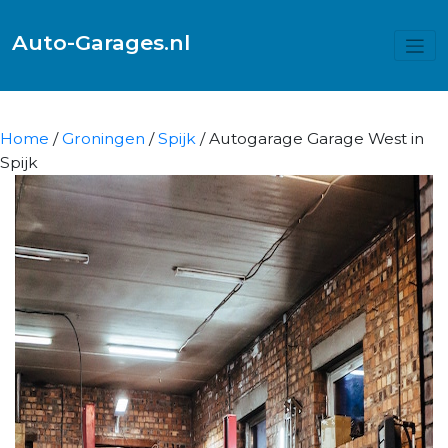
Auto-Garages.nl
Home
/
Groningen
/
Spijk
/ Autogarage Garage West in
Spijk