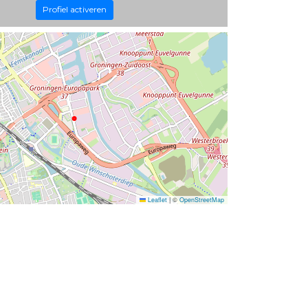
Profiel activeren
Leaflet
|
©
OpenStreetMap