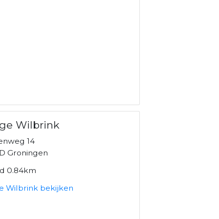
ge Wilbrink
enweg 14
D Groningen
nd 0.84km
e Wilbrink bekijken