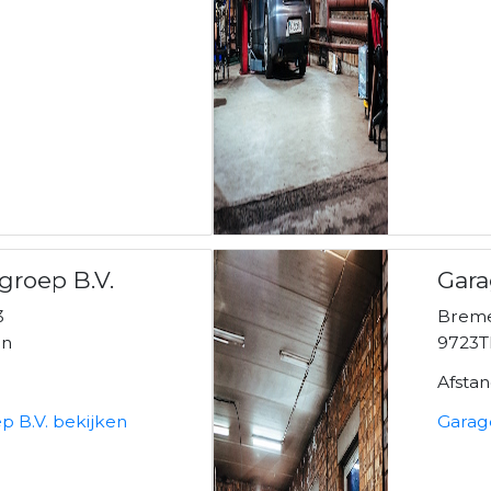
groep B.V.
Gara
3
Brem
en
9723T
Afsta
p B.V. bekijken
Garag