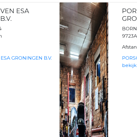
VEN ESA
POR
.V.
GRO
4
BORN
n
9723
Afsta
ESA GRONINGEN B.V.
PORS
bekij