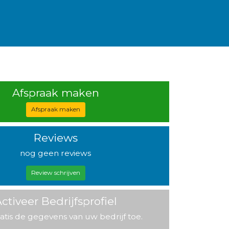
Afspraak maken
Afspraak maken
Reviews
nog geen reviews
Review schrijven
ctiveer Bedrijfsprofiel
atis de gegevens van uw bedrijf toe.