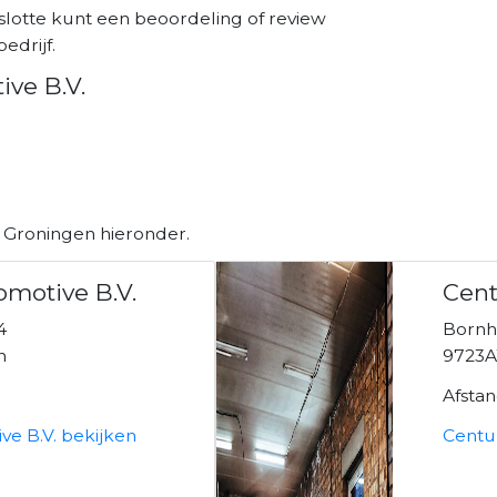
slotte kunt een beoordeling of review
edrijf.
ve B.V.
n Groningen hieronder.
motive B.V.
Cent
4
Bornh
n
9723A
Afsta
e B.V. bekijken
Centu