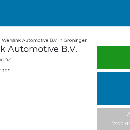
 Wensink Automotive B.V. in Groningen
k Automotive B.V.
at 42
ngen
A
Voeg gr