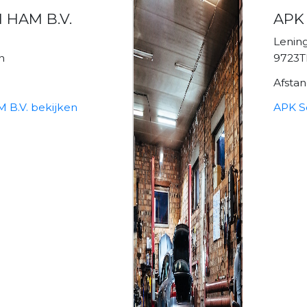
 HAM B.V.
APK 
Lenin
n
9723T
Afsta
B.V. bekijken
APK S