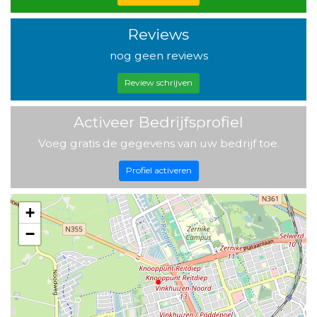
Reviews
nog geen reviews
Review schrijven
Activeer Bedrijfsprofiel
Voeg gratis de gegevens van uw bedrijf toe.
Profiel activeren
+
−