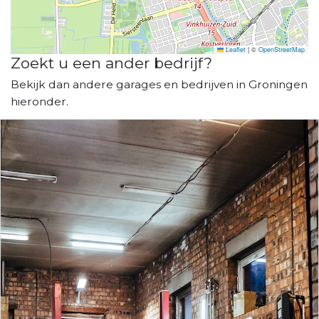
Leaflet
|
©
OpenStreetMap
Zoekt u een ander bedrijf?
Bekijk dan andere garages en bedrijven in Groningen
hieronder.