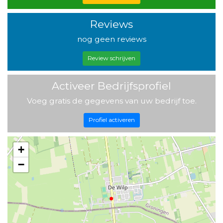
Reviews
nog geen reviews
Review schrijven
Activeer Bedrijfsprofiel
Voeg gratis de gegevens van uw bedrijf toe.
Profiel activeren
+
−