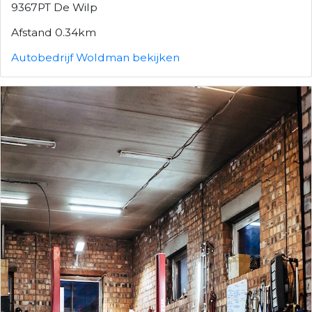
9367PT De Wilp
Afstand 0.34km
Autobedrijf Woldman bekijken