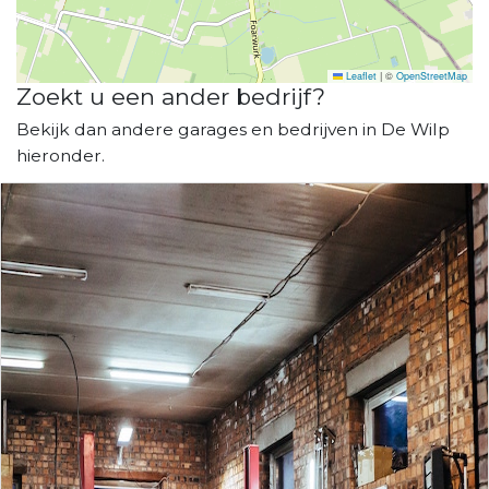
Leaflet
|
©
OpenStreetMap
Zoekt u een ander bedrijf?
Bekijk dan andere garages en bedrijven in De Wilp
hieronder.