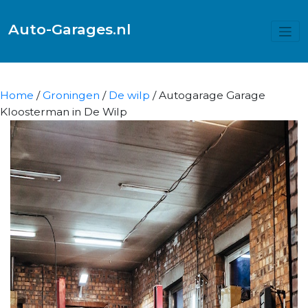
Auto-Garages.nl
Home
/
Groningen
/
De wilp
/ Autogarage Garage
Kloosterman in De Wilp