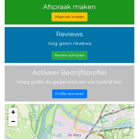
Afspraak maken
Afspraak maken
Reviews
nog geen reviews
Review schrijven
Activeer Bedrijfsprofiel
Voeg gratis de gegevens van uw bedrijf toe.
Profiel activeren
+
−