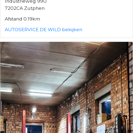
Industrieweg 99U
7202CA Zutphen
Afstand 0.19km
AUTOSERVICE DE WILD bekijken