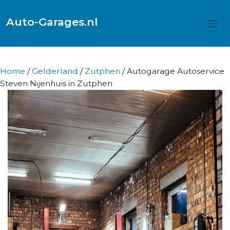
Auto-Garages.nl
Home
/
Gelderland
/
Zutphen
/ Autogarage Autoservice
Steven Nijenhuis in Zutphen