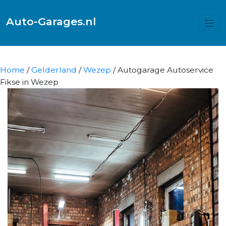
Auto-Garages.nl
Home
/
Gelderland
/
Wezep
/ Autogarage Autoservice
Fikse in Wezep