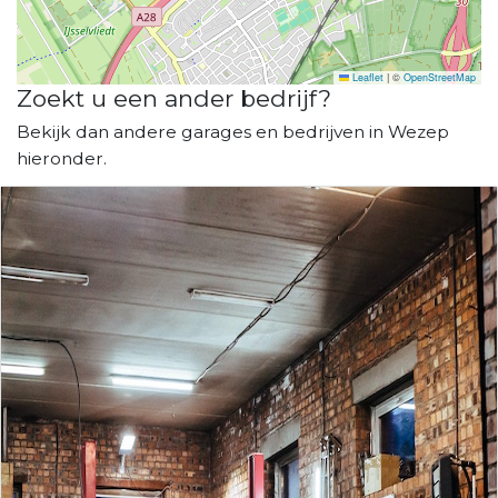
Leaflet
|
©
OpenStreetMap
Zoekt u een ander bedrijf?
Bekijk dan andere garages en bedrijven in Wezep
hieronder.