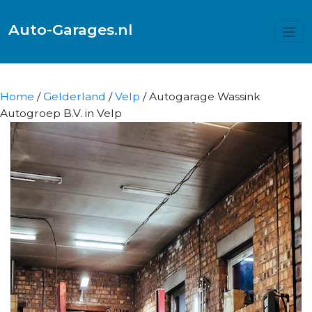
Auto-Garages.nl
Home
/
Gelderland
/
Velp
/ Autogarage Wassink
Autogroep B.V. in Velp