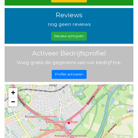
Reviews
nog geen reviews
Review schrijven
Activeer Bedrijfsprofiel
Voeg gratis de gegevens van uw bedrijf toe.
Profiel activeren
+
−