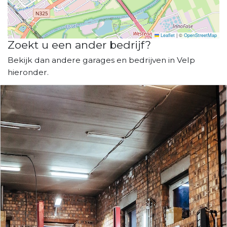
Leaflet
|
©
OpenStreetMap
Zoekt u een ander bedrijf?
Bekijk dan andere garages en bedrijven in Velp
hieronder.