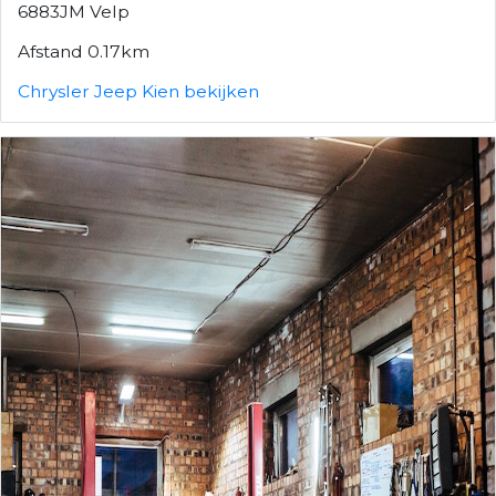
6883JM Velp
Afstand 0.17km
Chrysler Jeep Kien bekijken