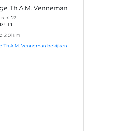
age Th.A.M. Venneman
raat 22
R Ulft
nd 2.01km
e Th.A.M. Venneman bekijken