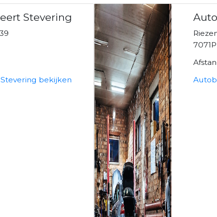
eert Stevering
Auto
39
Rieze
7071P
Afsta
 Stevering bekijken
Autob