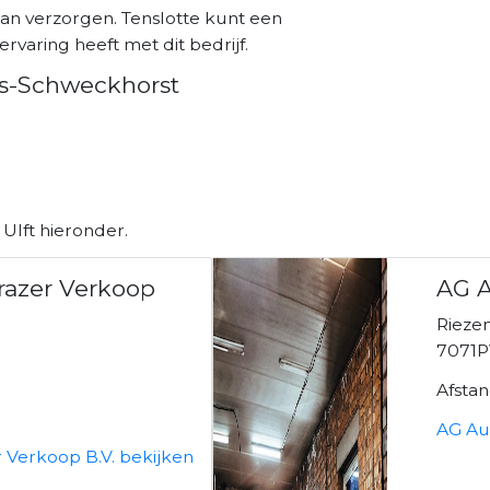
an verzorgen. Tenslotte kunt een
ervaring heeft met dit bedrijf.
rs-Schweckhorst
Ulft hieronder.
Frazer Verkoop
AG A
Rieze
7071P
3
Afsta
AG Au
r Verkoop B.V. bekijken