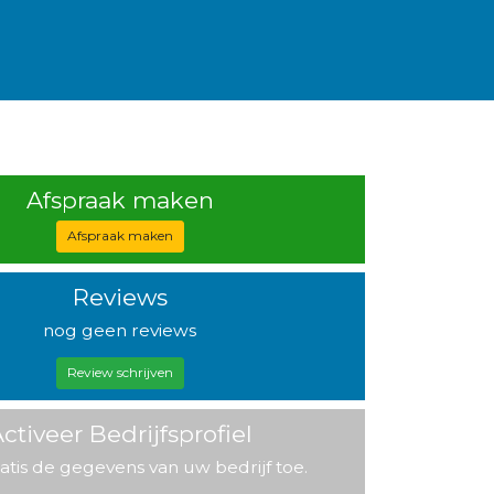
Afspraak maken
Afspraak maken
Reviews
nog geen reviews
Review schrijven
ctiveer Bedrijfsprofiel
atis de gegevens van uw bedrijf toe.