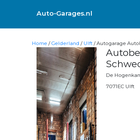
Auto-Garages.nl
Home
/
Gelderland
/
Ulft
/ Autogarage Autobe
Autobed
Schwec
De Hogenkam
7071EC Ulft