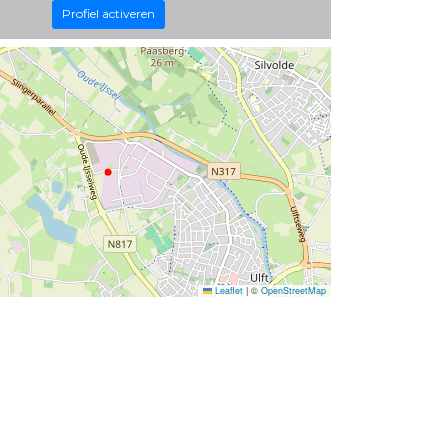
Profiel activeren
Leaflet
|
©
OpenStreetMap