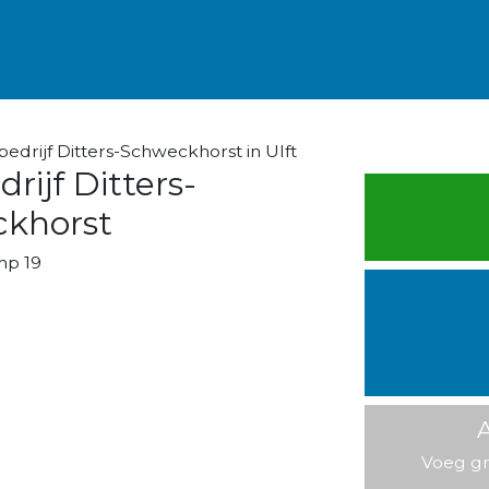
drijf Ditters-Schweckhorst in Ulft
rijf Ditters-
khorst
p 19
A
Voeg gr