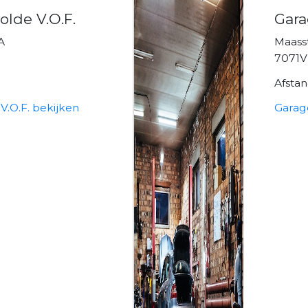
olde V.O.F.
Gar
A
Maasst
7071V
Afsta
V.O.F. bekijken
Garag