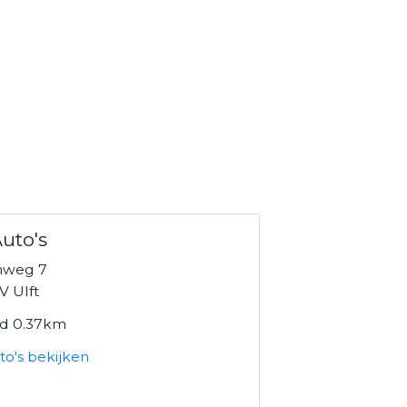
uto's
nweg 7
V Ulft
nd 0.37km
to's bekijken