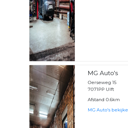
MG Auto's
Oerseweg 15
7071PP Ulft
Afstand 0.6km
MG Auto's bekijk