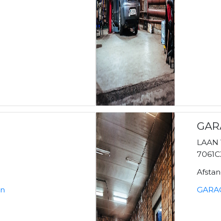
GAR
LAAN 
7061
Afsta
en
GARAG