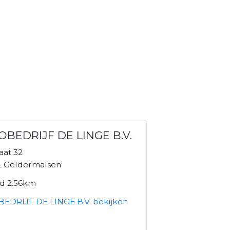
OBEDRIJF DE LINGE B.V.
raat 32
L Geldermalsen
nd 2.56km
EDRIJF DE LINGE B.V. bekijken