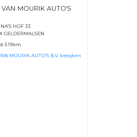
IS VAN MOURIK AUTO'S
NA'S HOF 33
MX GELDERMALSEN
nd 3.19km
 VAN MOURIK AUTO'S B.V. bekijken