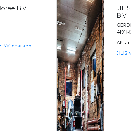
oree B.V.
JIL
B.V.
GERDI
4191
Afsta
 B.V. bekijken
JILIS