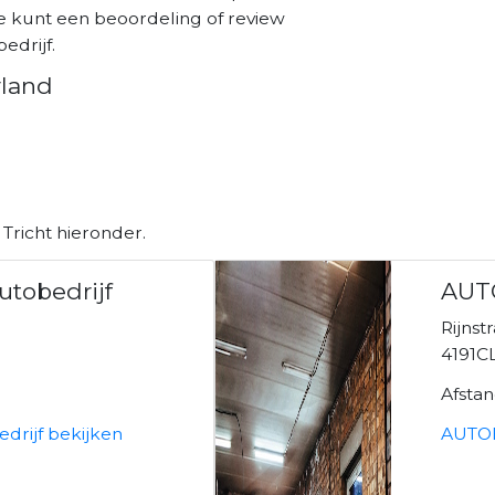
e kunt een beoordeling of review
edrijf.
rland
Tricht hieronder.
utobedrijf
AUT
0
Rijnst
4191C
Afsta
drijf bekijken
AUTOB