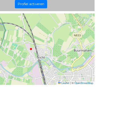
Profiel activeren
Leaflet
|
©
OpenStreetMap