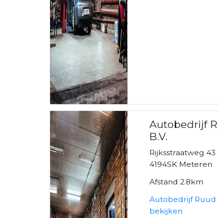
Autobedrijf 
B.V.
Rijksstraatweg 43
4194SK Meteren
Afstand 2.8km
Autobedrijf Ruud 
bekijken