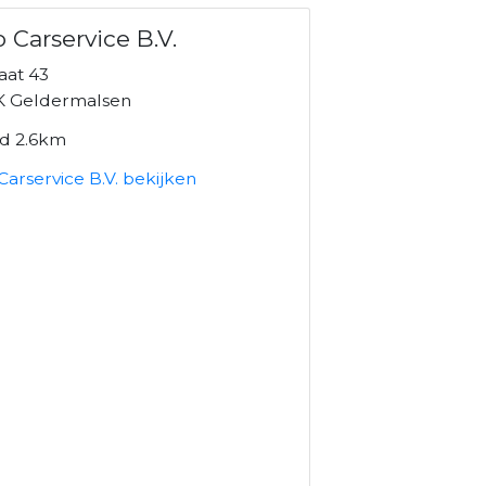
 Carservice B.V.
raat 43
K Geldermalsen
nd 2.6km
arservice B.V. bekijken