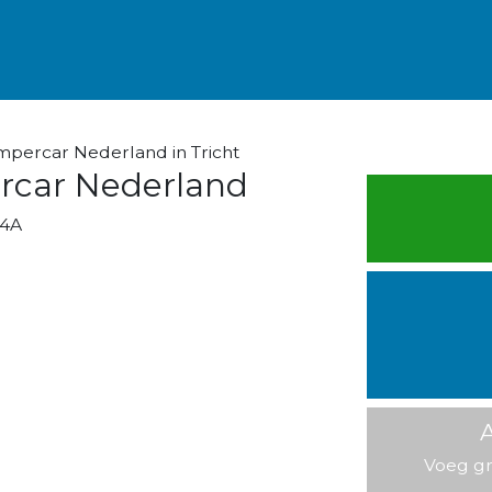
percar Nederland in Tricht
car Nederland
54A
A
Voeg gr