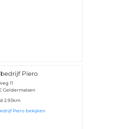
bedrijf Piero
weg 11
E Geldermalsen
nd 2.93km
drijf Piero bekijken