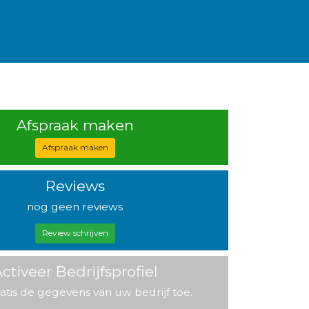
Afspraak maken
Afspraak maken
Reviews
nog geen reviews
Review schrijven
ctiveer Bedrijfsprofiel
atis de gegevens van uw bedrijf toe.