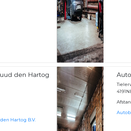
Ruud den Hartog
Auto
Tieler
4191N
Afsta
Autobe
den Hartog B.V.