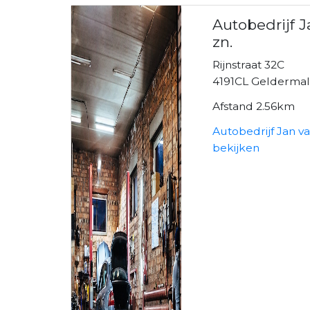
Autobedrijf 
zn.
Rijnstraat 32C
4191CL Gelderma
Afstand 2.56km
Autobedrijf Jan v
bekijken