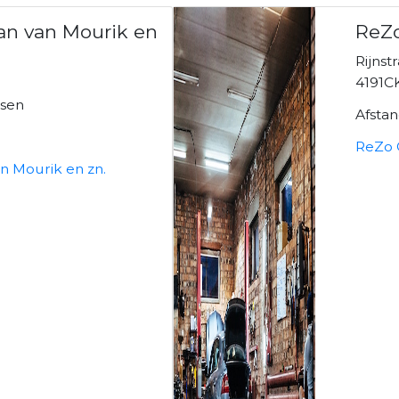
Jan van Mourik en
ReZo
Rijnst
4191C
lsen
Afsta
ReZo C
an Mourik en zn.