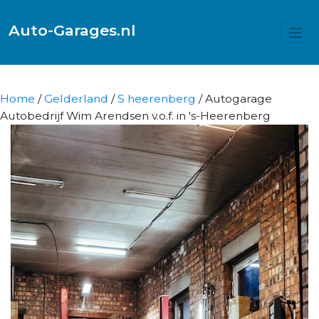
Auto-Garages.nl
Home
/
Gelderland
/
S heerenberg
/ Autogarage
Autobedrijf Wim Arendsen v.o.f. in 's-Heerenberg