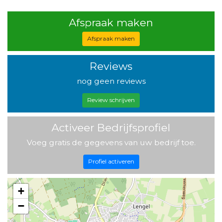
Afspraak maken
Afspraak maken
Reviews
nog geen reviews
Review schrijven
Activeer Bedrijfsprofiel
Voeg gratis de gegevens van uw bedrijf toe.
Profiel activeren
+
−