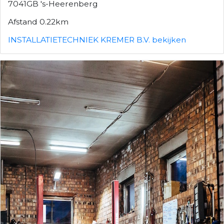
7041GB 's-Heerenberg
Afstand 0.22km
INSTALLATIETECHNIEK KREMER B.V. bekijken