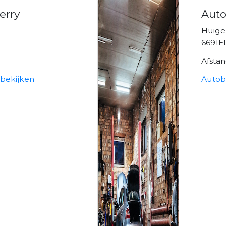
erry
Auto
Huigen
6691E
Afsta
 bekijken
Autob