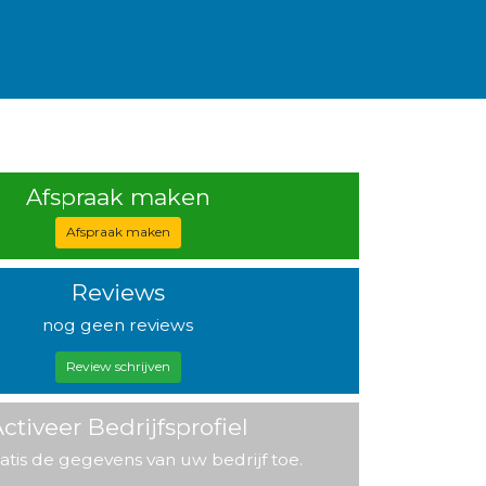
Afspraak maken
Afspraak maken
Reviews
nog geen reviews
Review schrijven
ctiveer Bedrijfsprofiel
atis de gegevens van uw bedrijf toe.