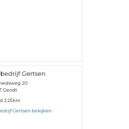
bedrijf Gertsen
rheidsweg 20
Z Gendt
nd 2.25km
drijf Gertsen bekijken