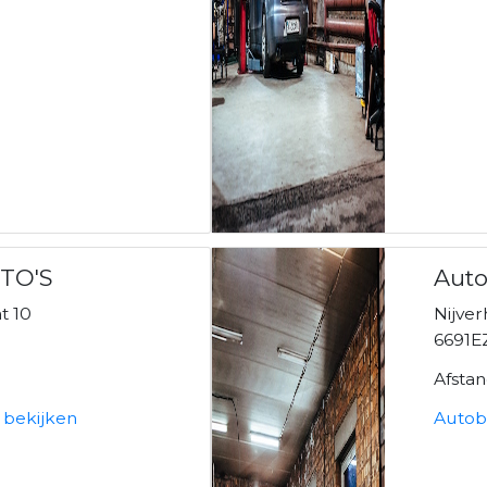
TO'S
Auto
t 10
Nijve
6691E
Afsta
 bekijken
Autobe