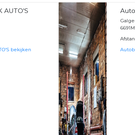
K AUTO'S
Auto
Galge
n
6691M
Afsta
O'S bekijken
Autobe