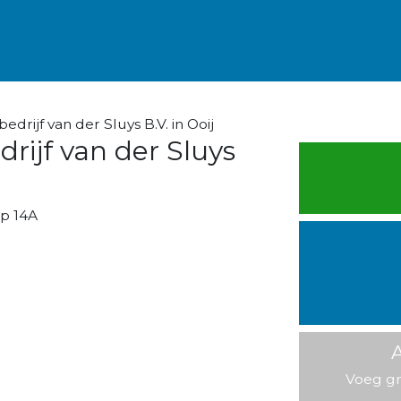
drijf van der Sluys B.V. in Ooij
rijf van der Sluys
p 14A
A
Voeg gr