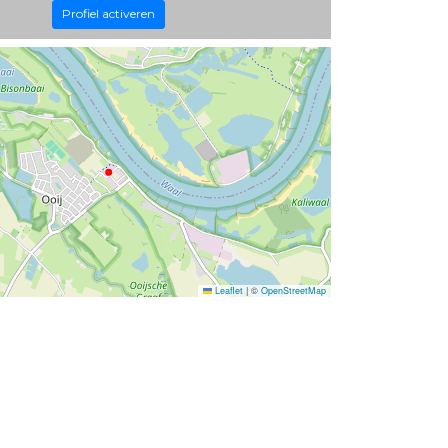
Profiel activeren
Leaflet
|
©
OpenStreetMap