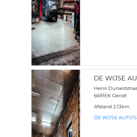
DE WIJSE AU
Henri Dunantstraa
6691EK Gendt
Afstand 2.13km
DE WIJSE AUTO'S