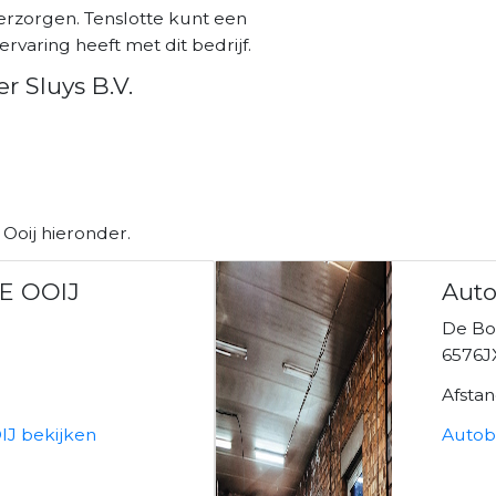
verzorgen. Tenslotte kunt een
ervaring heeft met dit bedrijf.
r Sluys B.V.
Ooij hieronder.
E OOIJ
Auto
De B
6576JX
Afsta
J bekijken
Autobe