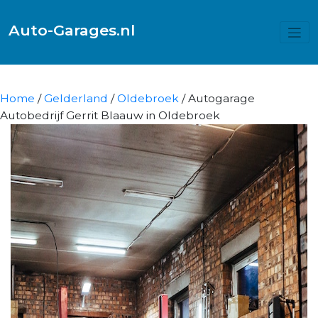
Auto-Garages.nl
Home
/
Gelderland
/
Oldebroek
/ Autogarage
Autobedrijf Gerrit Blaauw in Oldebroek