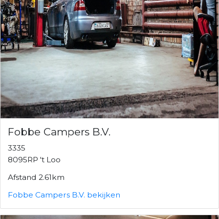
Fobbe Campers B.V.
3335
8095RP 't Loo
Afstand 2.61km
Fobbe Campers B.V. bekijken