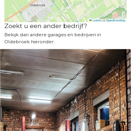
Leaflet
|
©
OpenStreetMap
Zoekt u een ander bedrijf?
Bekijk dan andere garages en bedrijven in
Oldebroek hieronder.