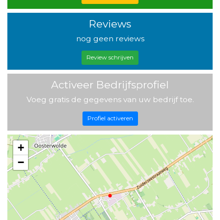
Reviews
nog geen reviews
Review schrijven
Activeer Bedrijfsprofiel
Voeg gratis de gegevens van uw bedrijf toe.
Profiel activeren
+
−