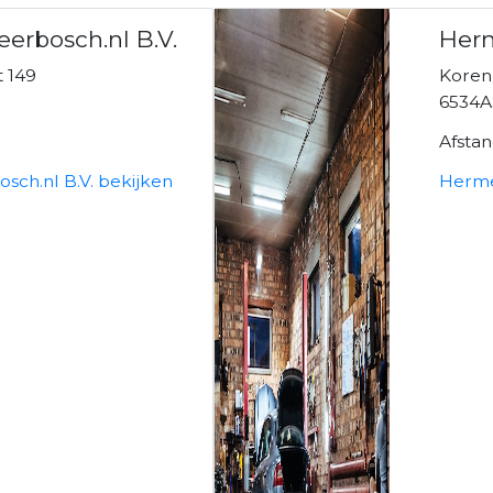
erbosch.nl B.V.
Herm
t 149
Koren
6534A
Afsta
sch.nl B.V. bekijken
Herme