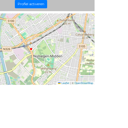
Profiel activeren
Leaflet
|
©
OpenStreetMap