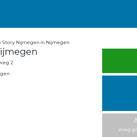
 Story Nijmegen in Nijmegen
Nijmegen
weg 2
egen
A
Voeg gr