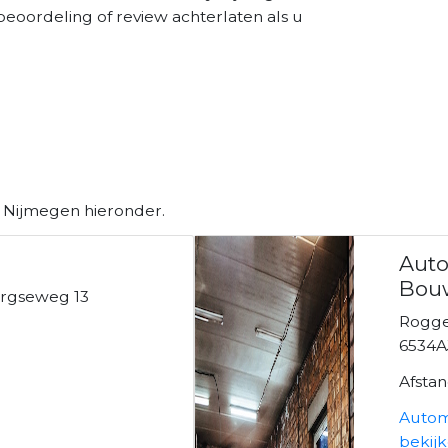
beoordeling of review achterlaten als u
n Nijmegen hieronder.
Auto
Bou
rgseweg 13
n
Rogge
6534A
Afsta
Autom
bekij