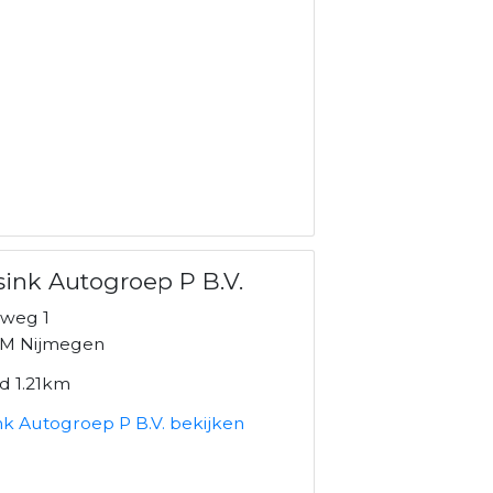
ink Autogroep P B.V.
weg 1
M Nijmegen
d 1.21km
nk Autogroep P B.V. bekijken