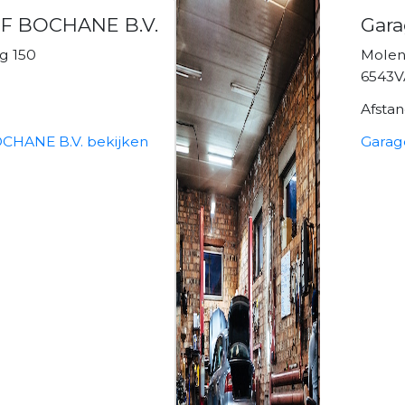
F BOCHANE B.V.
Gara
g 150
Molen
6543V
Afsta
HANE B.V. bekijken
Garag