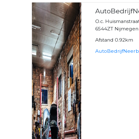
AutoBedrijfNe
O.c. Huismanstraa
6544ZT Nijmegen
Afstand 0.92km
AutoBedrijfNeerbo