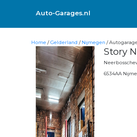
Auto-Garages.nl
Home
/
Gelderland
/
Nijmegen
/ Autogarage
Story 
Neerbossche
6534AA Nijm