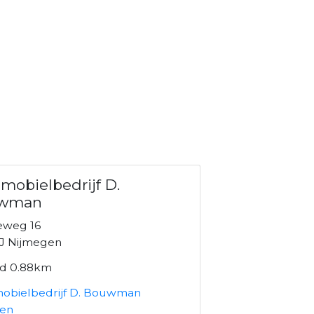
mobielbedrijf D.
wman
weg 16
J Nijmegen
nd 0.88km
obielbedrijf D. Bouwman
ken