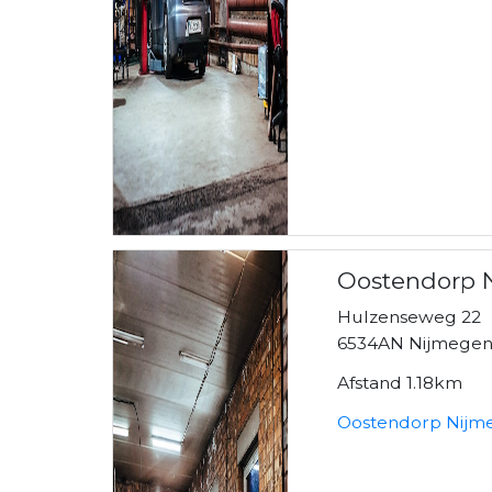
Oostendorp N
Hulzenseweg 22
6534AN Nijmege
Afstand 1.18km
Oostendorp Nijme