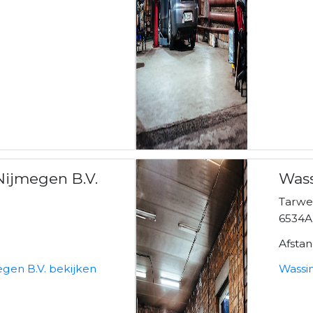
ijmegen B.V.
Wass
Tarwe
n
6534A
Afstan
gen B.V. bekijken
Wassi