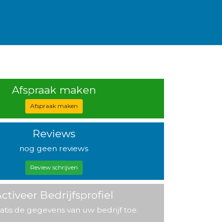
Afspraak maken
Afspraak maken
Reviews
nog geen reviews
Review schrijven
ctiveer Bedrijfsprofiel
atis de gegevens van uw bedrijf toe.