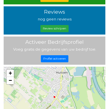
Reviews
nog geen reviews
Review schrijven
Activeer Bedrijfsprofiel
Voeg gratis de gegevens van uw bedrijf toe.
Profiel activeren
+
−