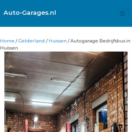
Auto-Garages.nl
Home
/
Gelderland
/
Huissen
/ Autogarage Bedrijfsbus in
Huissen