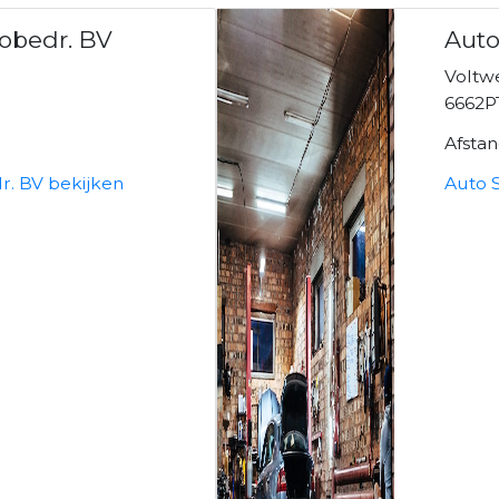
tobedr. BV
Auto
Voltw
6662PT
Afsta
dr. BV bekijken
Auto S