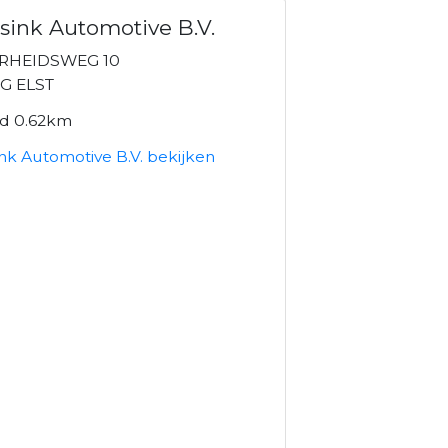
ink Automotive B.V.
ERHEIDSWEG 10
G ELST
nd 0.62km
nk Automotive B.V. bekijken