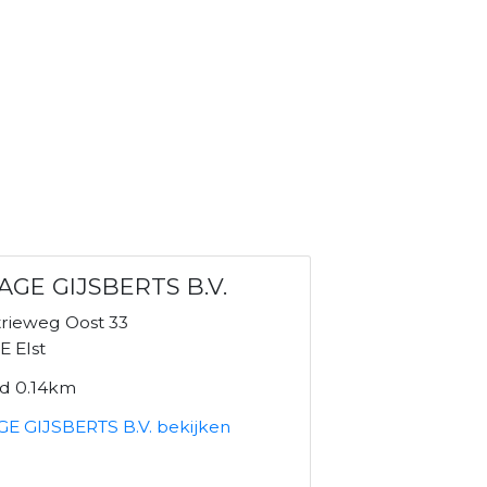
AGE GIJSBERTS B.V.
trieweg Oost 33
E Elst
nd 0.14km
E GIJSBERTS B.V. bekijken