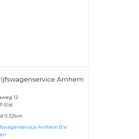
ijfswagenservice Arnhem
naweg 12
P Elst
nd 0.32km
jfswagenservice Arnhem B.V.
ken