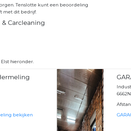
zorgen. Tenslotte kunt een beoordeling
 met dit bedrijf.
 & Carcleaning
Elst hieronder.
Hermeling
GAR
Indus
6662N
Afsta
eling bekijken
GARAG