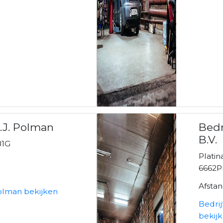
G.J. Polman
Bedr
B.V.
1G
Plati
6662P
Afsta
Polman bekijken
Bedri
bekij