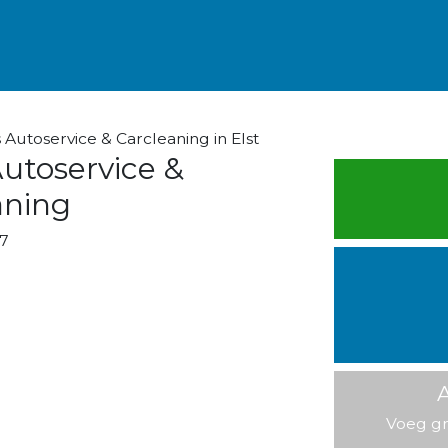
Autoservice & Carcleaning in Elst
utoservice &
aning
7
A
Voeg gr