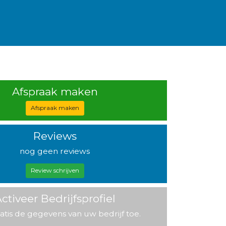
Afspraak maken
Afspraak maken
Reviews
nog geen reviews
Review schrijven
ctiveer Bedrijfsprofiel
atis de gegevens van uw bedrijf toe.