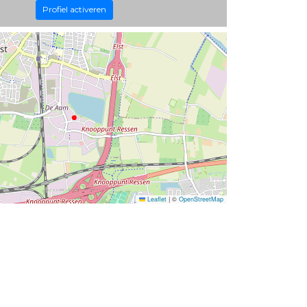
Profiel activeren
Leaflet
|
©
OpenStreetMap