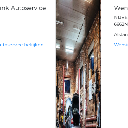
nk Autoservice
Wens
NIJV
6662N
Afsta
utoservice bekijken
Wensi