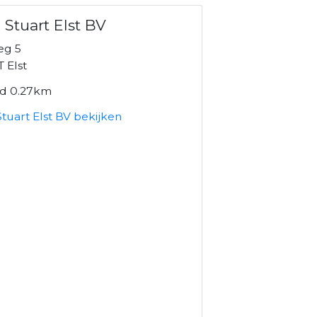
 Stuart Elst BV
eg 5
 Elst
nd 0.27km
tuart Elst BV bekijken