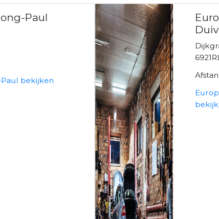
Hong-Paul
Euro
Dui
Dijkgr
6921R
Afsta
-Paul bekijken
Europ
bekij