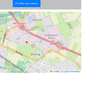
Profiel activeren
Leaflet
|
©
OpenStreetMap