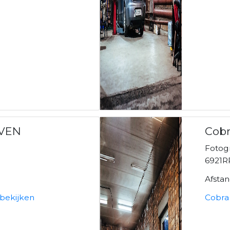
VEN
Cobr
Fotogr
6921R
Afsta
bekijken
Cobra