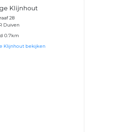
ge Klijnhout
raaf 28
R Duiven
nd 0.7km
e Klijnhout bekijken