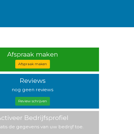
Afspraak maken
Afspraak maken
Reviews
nog geen reviews
Review schrijven
ctiveer Bedrijfsprofiel
atis de gegevens van uw bedrijf toe.