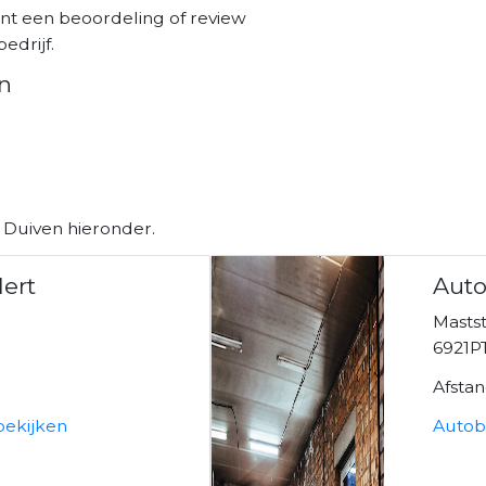
unt een beoordeling of review
edrijf.
n
 Duiven hieronder.
Mert
Auto
Mastst
6921P
Afsta
bekijken
Autobe