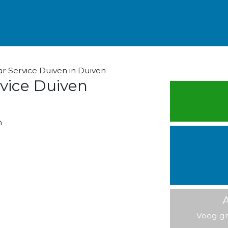
r Service Duiven in Duiven
vice Duiven
n
A
Voeg gr