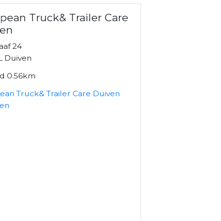
pean Truck& Trailer Care
ven
aaf 24
L Duiven
nd 0.56km
ean Truck& Trailer Care Duiven
ken