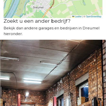
Leaflet
|
©
OpenStreetMap
Zoekt u een ander bedrijf?
Bekijk dan andere garages en bedrijven in Dreumel
hieronder.