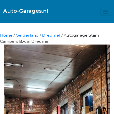
Auto-Garages.nl
Home
/
Gelderland
/
Dreumel
/ Autogarage Stam
Campers B.V. in Dreumel