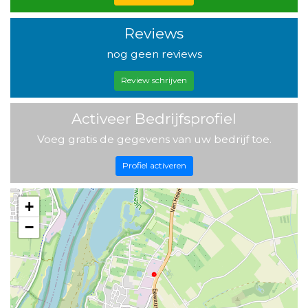
Reviews
nog geen reviews
Review schrijven
Activeer Bedrijfsprofiel
Voeg gratis de gegevens van uw bedrijf toe.
Profiel activeren
+
−