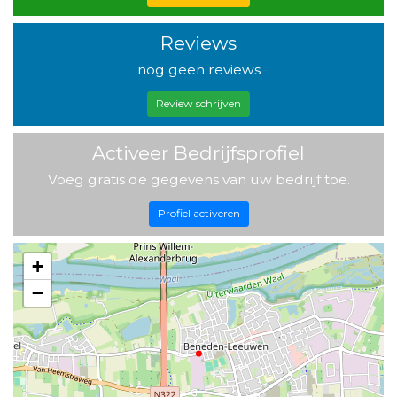
Reviews
nog geen reviews
Review schrijven
Activeer Bedrijfsprofiel
Voeg gratis de gegevens van uw bedrijf toe.
Profiel activeren
+
−