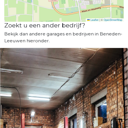
Leaflet
|
©
OpenStreetMap
Zoekt u een ander bedrijf?
Bekijk dan andere garages en bedrijven in Beneden-
Leeuwen hieronder.