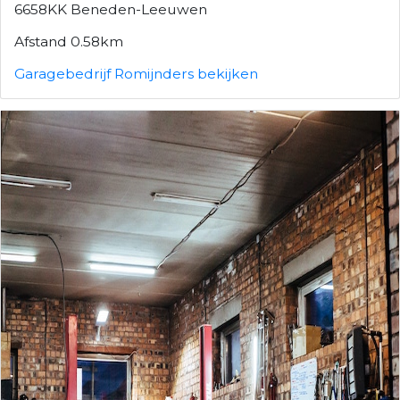
6658KK Beneden-Leeuwen
Afstand 0.58km
Garagebedrijf Romijnders bekijken