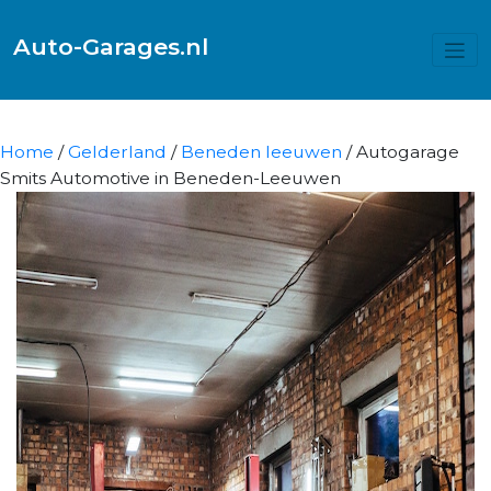
Auto-Garages.nl
Home
/
Gelderland
/
Beneden leeuwen
/ Autogarage
Smits Automotive in Beneden-Leeuwen