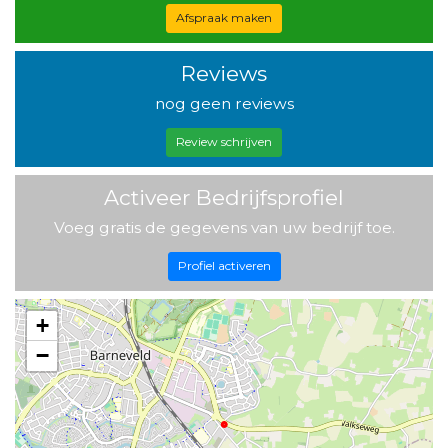
Afspraak maken
Reviews
nog geen reviews
Review schrijven
Activeer Bedrijfsprofiel
Voeg gratis de gegevens van uw bedrijf toe.
Profiel activeren
+
−