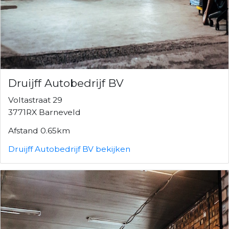
Druijff Autobedrijf BV
Voltastraat 29
3771RX Barneveld
Afstand 0.65km
Druijff Autobedrijf BV bekijken