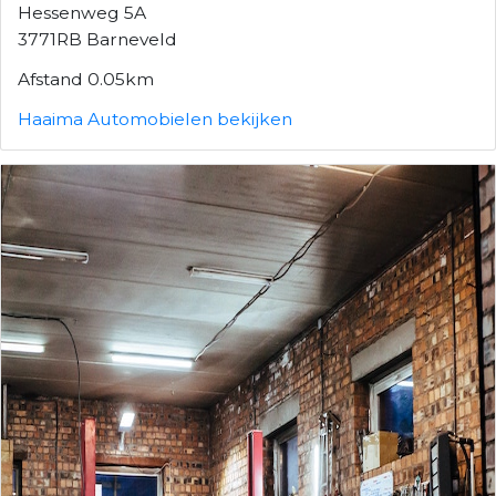
Hessenweg 5A
3771RB Barneveld
Afstand 0.05km
Haaima Automobielen bekijken