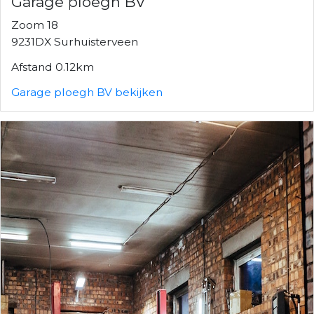
Garage ploegh BV
Zoom 18
9231DX Surhuisterveen
Afstand 0.12km
Garage ploegh BV bekijken