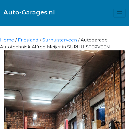
Auto-Garages.nl
Home
/
Friesland
/
Surhuisterveen
/ Autogarage
Autotechniek Alfred Meijer in SURHUISTERVEEN