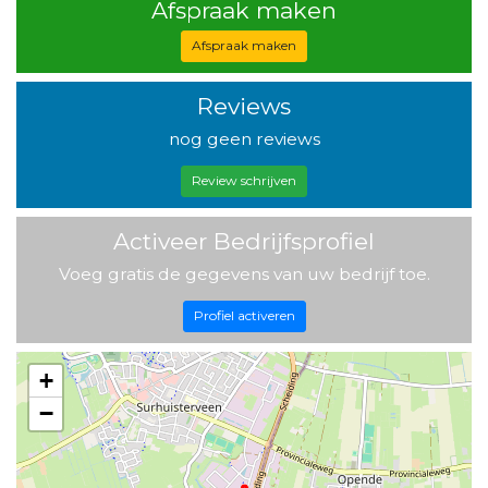
Afspraak maken
Afspraak maken
Reviews
nog geen reviews
Review schrijven
Activeer Bedrijfsprofiel
Voeg gratis de gegevens van uw bedrijf toe.
Profiel activeren
+
−