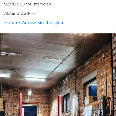
9231DX Surhuisterveen
Afstand 0.21km
Huberts Autoservice bekijken