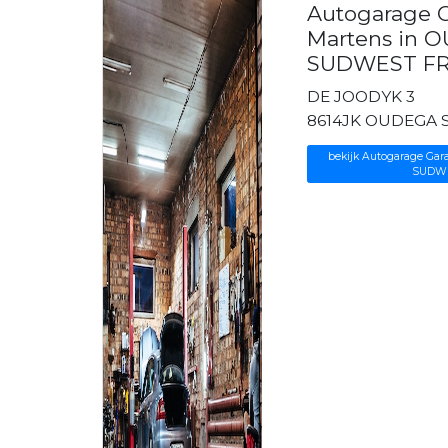
Autogarage G
Martens in 
SUDWEST F
DE JOODYK 3
8614JK OUDEGA
bekijk Autogarage Gar
SUDW