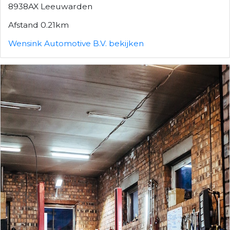
8938AX Leeuwarden
Afstand 0.21km
Wensink Automotive B.V. bekijken