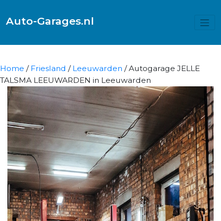
Auto-Garages.nl
Home
/
Friesland
/
Leeuwarden
/ Autogarage JELLE
TALSMA LEEUWARDEN in Leeuwarden