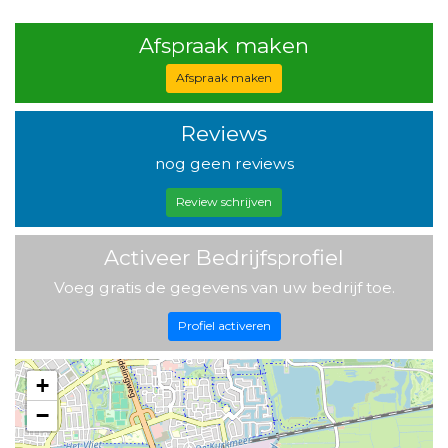
Afspraak maken
Afspraak maken
Reviews
nog geen reviews
Review schrijven
Activeer Bedrijfsprofiel
Voeg gratis de gegevens van uw bedrijf toe.
Profiel activeren
+
−