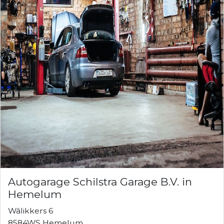
Autogarage Schilstra Garage B.V. in
Hemelum
Wâlikkers 6
8584WS Hemelum