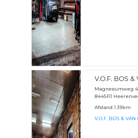
V.O.F. BOS 
Magnesiumweg 
8445PJ Heerenve
Afstand 1.39km
V.O.F. BOS & VAN