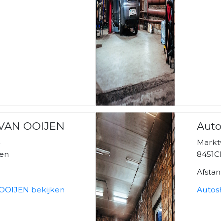
& VAN OOIJEN
Aut
4
Markt
en
8451C
Afsta
 OOIJEN bekijken
Autos