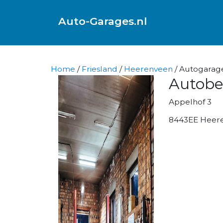
Auto-Garages.nl
Home
/
Friesland
/
Heerenveen
/ Autogarage
Autobed
Appelhof 3
8443EE Heer