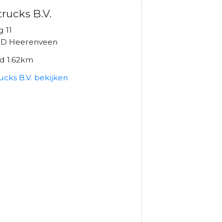
trucks B.V.
 11
D Heerenveen
nd 1.62km
ucks B.V. bekijken