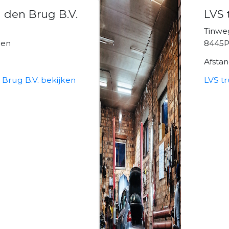
 den Brug B.V.
LVS 
Tinweg
een
8445P
Afsta
Brug B.V. bekijken
LVS tr