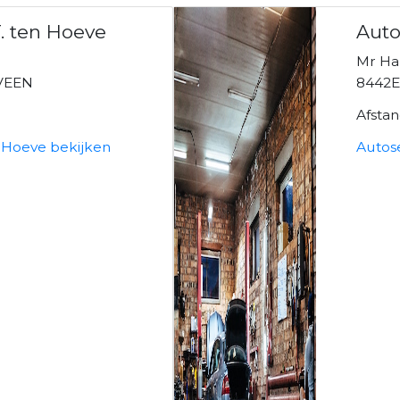
T. ten Hoeve
Auto
Mr Hal
VEEN
8442E
Afsta
n Hoeve bekijken
Autos