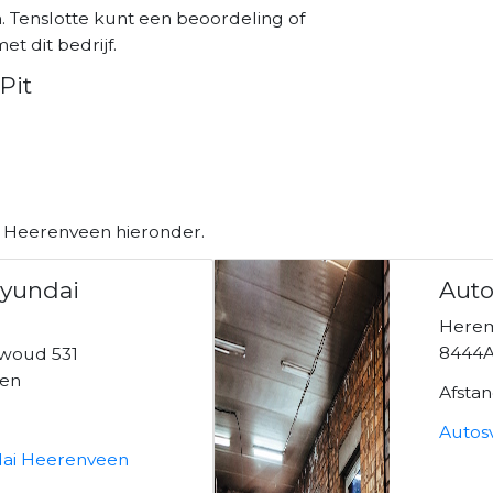
n. Tenslotte kunt een beoordeling of
et dit bedrijf.
Pit
n Heerenveen hieronder.
Hyundai
Auto
Here
8444A
ewoud 531
een
Afsta
Autos
dai Heerenveen