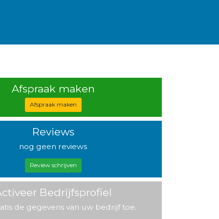
Afspraak maken
Afspraak maken
Reviews
nog geen reviews
Review schrijven
ctiveer Bedrijfsprofiel
atis de gegevens van uw bedrijf toe.