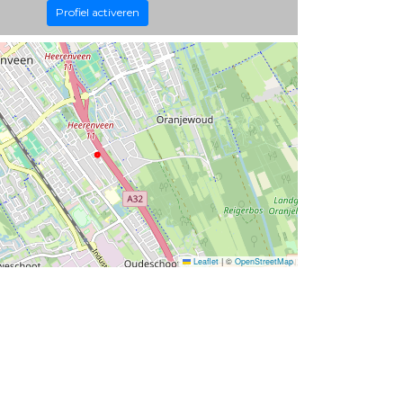
Profiel activeren
Leaflet
|
©
OpenStreetMap