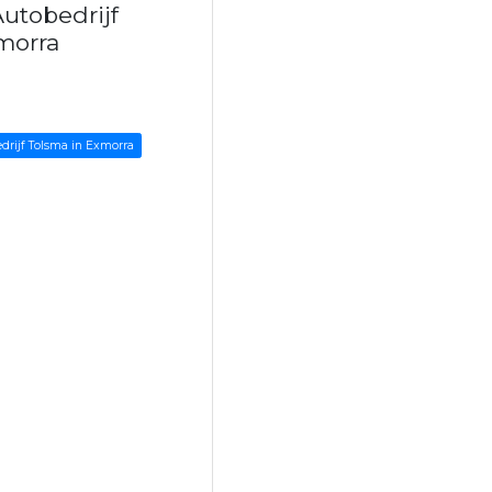
utobedrijf
morra
drijf Tolsma in Exmorra