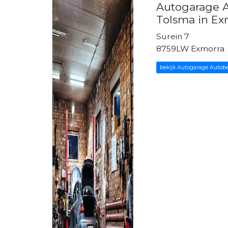
Autogarage A
Tolsma in Ex
Surein 7
8759LW Exmorra
bekijk Autogarage Autobe