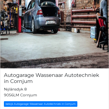
Autogarage Wassenaar Autotechniek
in Cornjum
Nijlânsdyk 8
9056LM Cornjum
bekijk Autogarage Wassenaar Autotechniek in Cornjum