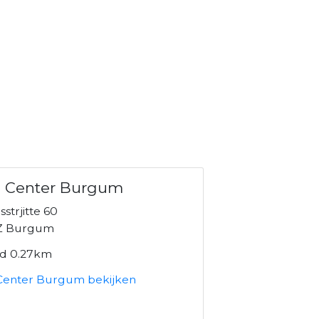
o Center Burgum
strjitte 60
Z Burgum
nd 0.27km
Center Burgum bekijken