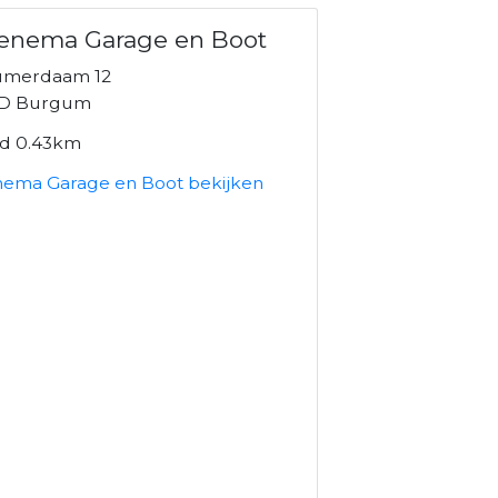
ienema Garage en Boot
umerdaam 12
GD Burgum
nd 0.43km
enema Garage en Boot bekijken