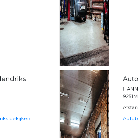
Hendriks
Auto
HANN
9251
Afsta
iks bekijken
Autobe