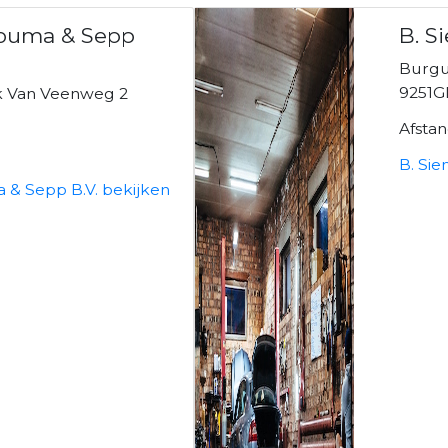
ouma & Sepp
B. S
Burg
9251
k Van Veenweg 2
Afsta
B. Si
& Sepp B.V. bekijken