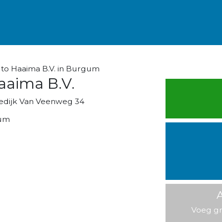
to Haaima B.V. in Burgum
aaima B.V.
edijk Van Veenweg 34
um
A
Voeg gr