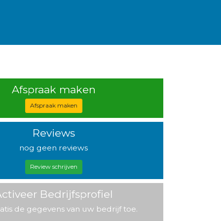
Afspraak maken
Afspraak maken
Reviews
nog geen reviews
Review schrijven
ctiveer Bedrijfsprofiel
atis de gegevens van uw bedrijf toe.