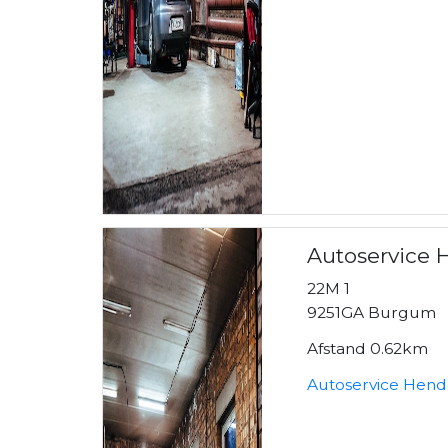
Autoservice 
22M 1
9251GA Burgum
Afstand 0.62km
Autoservice Hendr