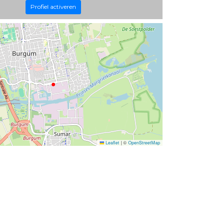
Profiel activeren
Leaflet
|
©
OpenStreetMap