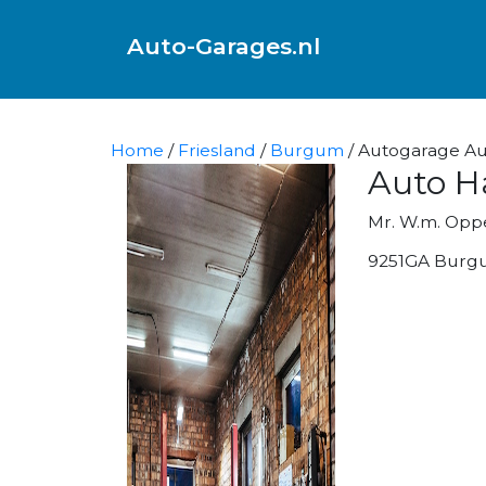
Auto-Garages.nl
Home
/
Friesland
/
Burgum
/ Autogarage Au
Auto H
Mr. W.m. Opp
9251GA Burg