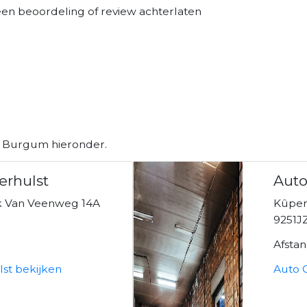
 een beoordeling of review achterlaten
n Burgum hieronder.
erhulst
Aut
k Van Veenweg 14A
Kûpers
9251J
Afsta
lst bekijken
Auto 