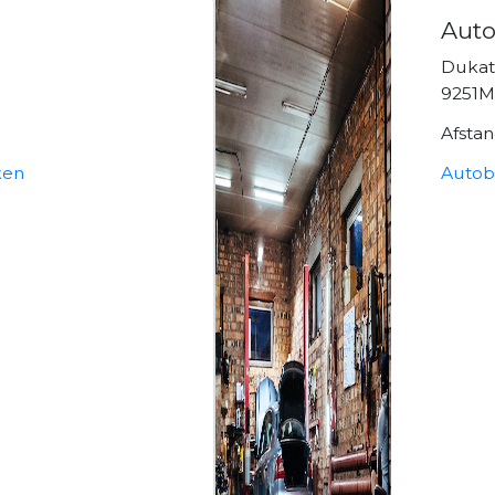
Auto
Dukat
9251
Afsta
ken
Autobe