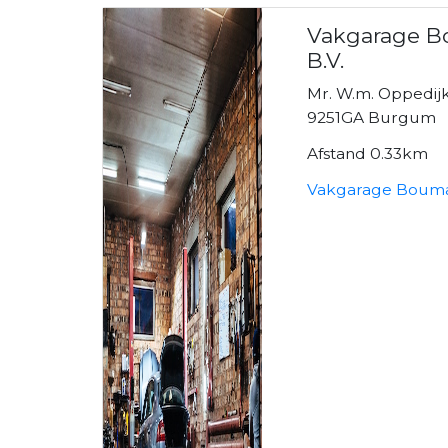
Vakgarage B
B.V.
Mr. W.m. Oppedij
9251GA Burgum
Afstand 0.33km
Vakgarage Bouma 