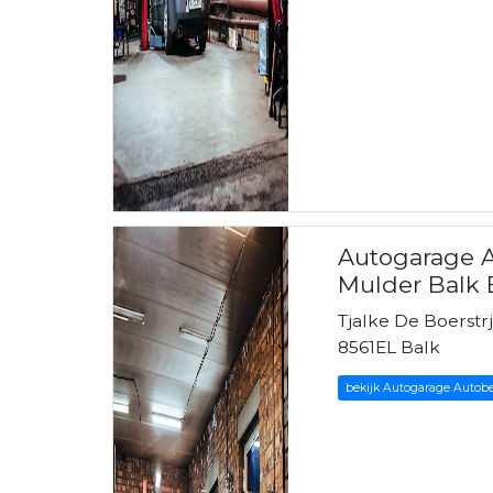
Autogarage A
Mulder Balk B
Tjalke De Boerstrj
8561EL Balk
bekijk Autogarage Autobed