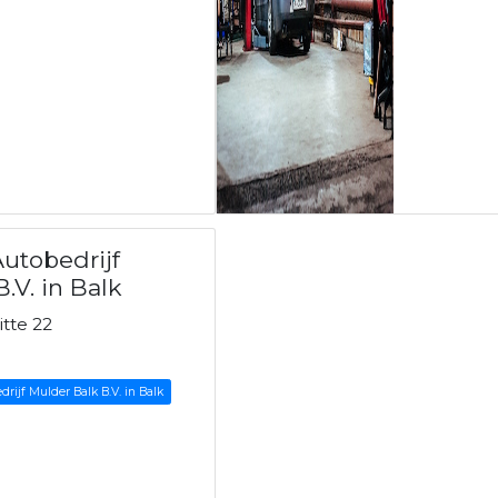
utobedrijf
.V. in Balk
itte 22
rijf Mulder Balk B.V. in Balk