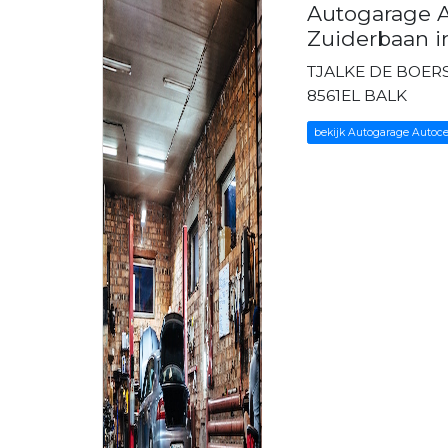
Autogarage 
Zuiderbaan 
TJALKE DE BOERS
8561EL BALK
bekijk Autogarage Autoc