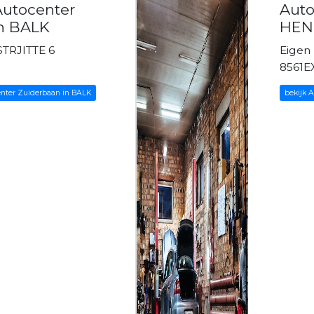
Autocenter
Aut
in BALK
HEND
TRJITTE 6
Eigen
8561E
enter Zuiderbaan in BALK
bekijk