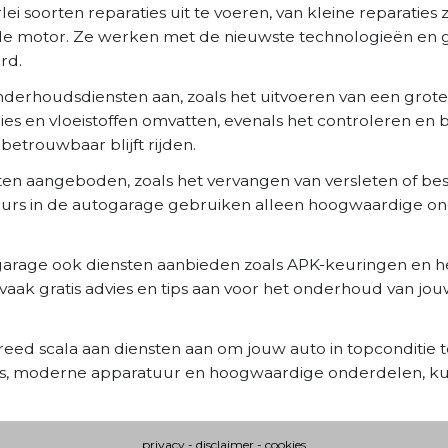
 soorten reparaties uit te voeren, van kleine reparaties 
n de motor. Ze werken met de nieuwste technologieën en
rd.
nderhoudsdiensten aan, zoals het uitvoeren van een grote
gies en vloeistoffen omvatten, evenals het controleren en
betrouwbaar blijft rijden.
en aangeboden, zoals het vervangen van versleten of b
eurs in de autogarage gebruiken alleen hoogwaardige on
garage ook diensten aanbieden zoals APK-keuringen en het
k gratis advies en tips aan voor het onderhoud van jou
reed scala aan diensten aan om jouw auto in topconditie
s, moderne apparatuur en hoogwaardige onderdelen, kun
privacy
-
disclaimer
-
cookies