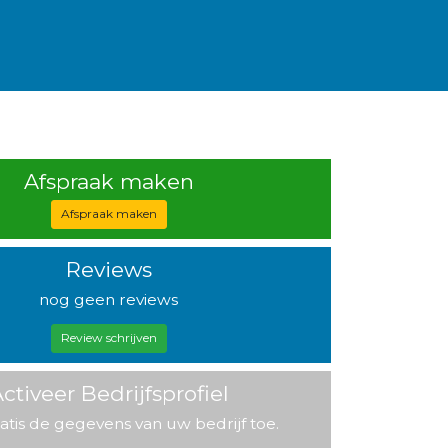
Afspraak maken
Afspraak maken
Reviews
nog geen reviews
Review schrijven
ctiveer Bedrijfsprofiel
atis de gegevens van uw bedrijf toe.