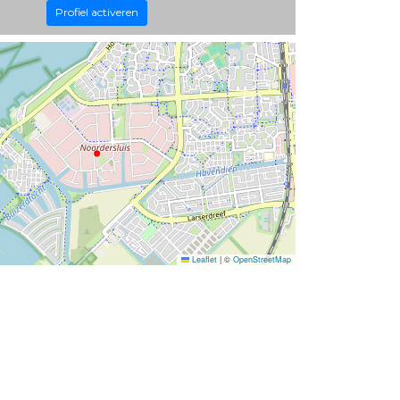
Profiel activeren
Leaflet
|
©
OpenStreetMap