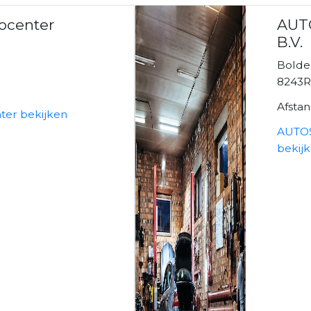
vocenter
AUT
B.V.
Bolde
8243R
Afsta
ter bekijken
AUTOS
bekij