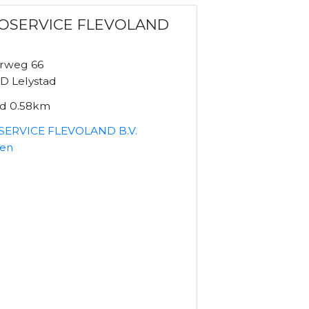
OSERVICE FLEVOLAND
rweg 66
D Lelystad
nd 0.58km
ERVICE FLEVOLAND B.V.
ken