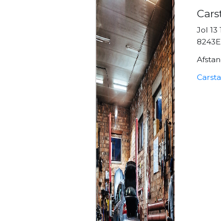
Cars
Jol 13 
8243E
Afstan
Carst