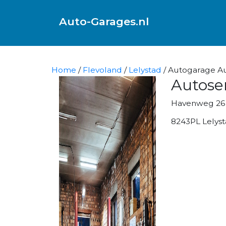
Auto-Garages.nl
Home
/
Flevoland
/
Lelystad
/ Autogarage Aut
Autoser
Havenweg 26
8243PL Lelys