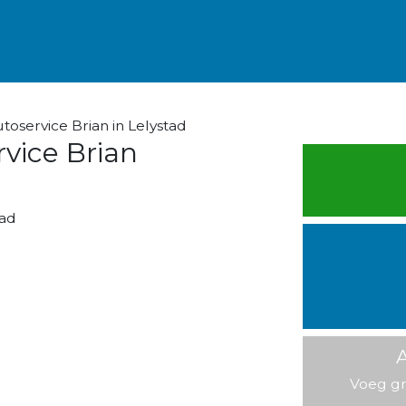
oservice Brian in Lelystad
vice Brian
tad
A
Voeg gr