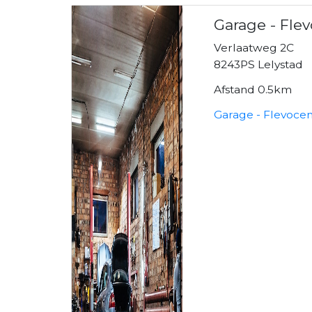
Garage - Fle
Verlaatweg 2C
8243PS Lelystad
Afstand 0.5km
Garage - Flevocen