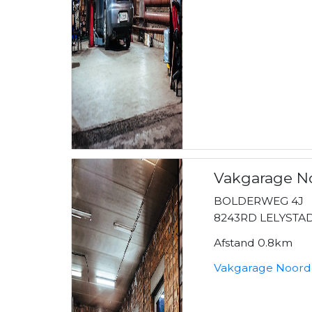
Vakgarage No
BOLDERWEG 4J
8243RD LELYSTA
Afstand 0.8km
Vakgarage Noorde