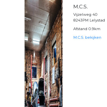
M.C.S.
Vijzelweg 40
8243PM Lelystad
Afstand 0.9km
M.C.S. bekijken