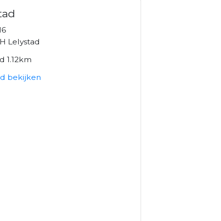
tad
16
H Lelystad
d 1.12km
ad bekijken