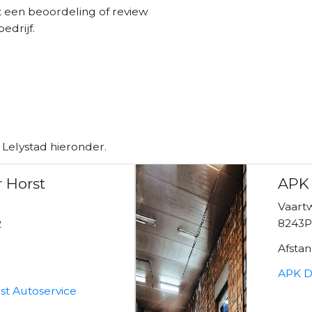
t een beoordeling of review
edrijf.
 Lelystad hieronder.
r Horst
APK 
Vaart
8243P
2
Afsta
APK D
st Autoservice