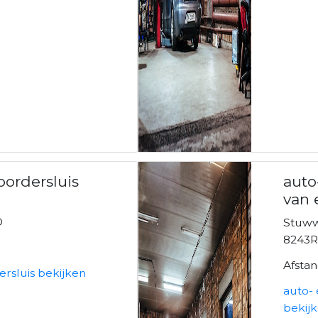
ordersluis
auto
van
D
Stuww
8243R
Afsta
rsluis bekijken
auto-
bekij